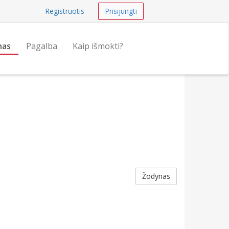
Registruotis
Prisijungti
nas
Pagalba
Kaip išmokti?
Žodynas