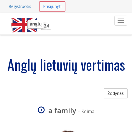
Registruotis
Prisijungti
Navig
Anglų lietuvių vertimas
Žodynas
a family
-
šeima