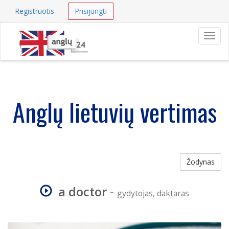
Registruotis
Prisijungti
Navig
Anglų lietuvių vertimas
Žodynas
a doctor
-
gydytojas, daktaras