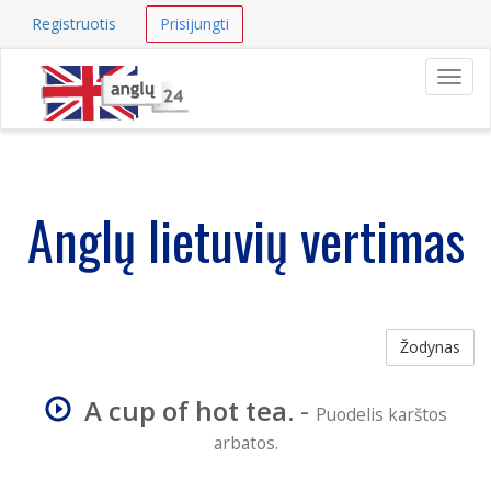
Registruotis
Prisijungti
Navig
Anglų lietuvių vertimas
Žodynas
A cup of hot tea.
-
Puodelis karštos
arbatos.