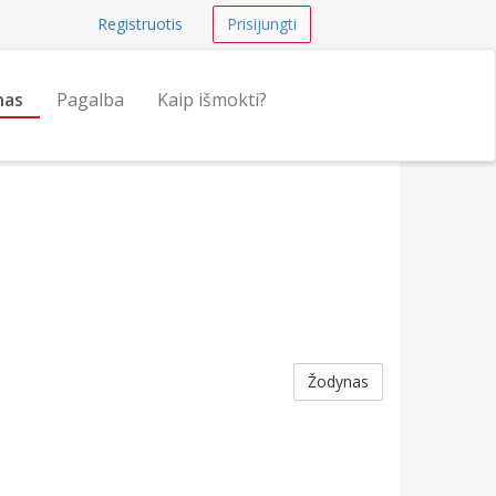
Registruotis
Prisijungti
nas
Pagalba
Kaip išmokti?
Žodynas