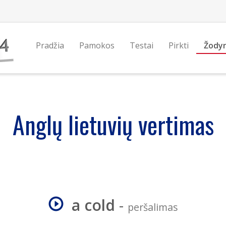
Pradžia
Pamokos
Testai
Pirkti
Žody
Anglų lietuvių vertimas
a cold
-
peršalimas