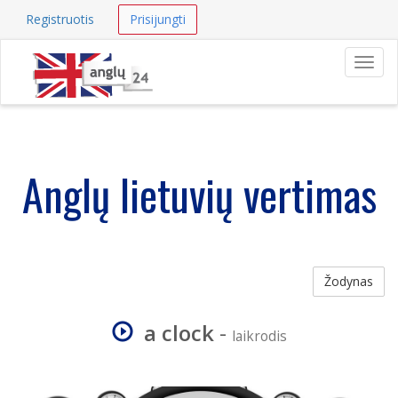
Registruotis
Prisijungti
Navig
Anglų lietuvių vertimas
Žodynas
a clock
-
laikrodis