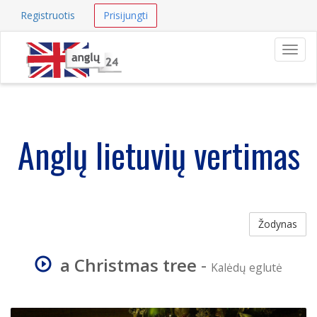
Registruotis
Prisijungti
Navig
Anglų lietuvių vertimas
Žodynas
a Christmas tree
-
Kalėdų eglutė