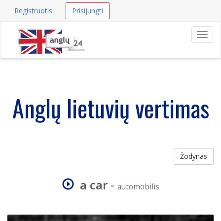
Registruotis
Prisijungti
Navig
Anglų lietuvių vertimas
Žodynas
a car
-
automobilis