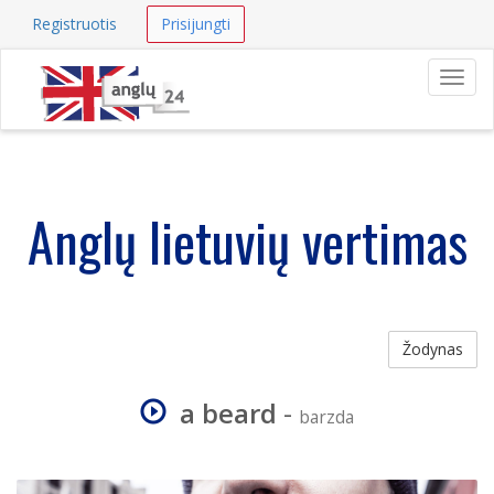
Registruotis
Prisijungti
Navig
Anglų lietuvių vertimas
Žodynas
a beard
-
barzda