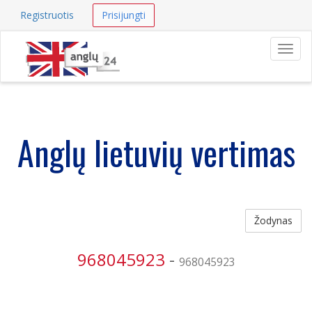
Registruotis
Prisijungti
Navig
Anglų lietuvių vertimas
Žodynas
968045923
-
968045923